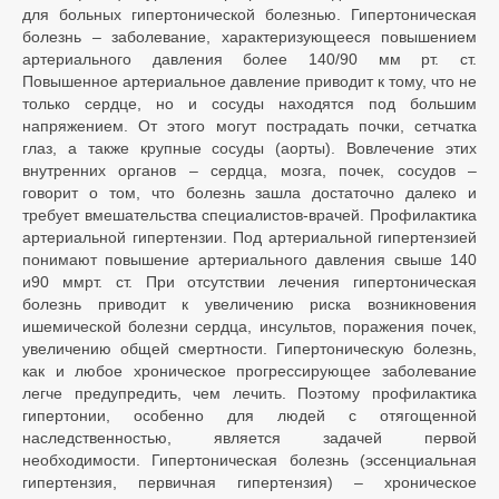
для больных гипертонической болезнью. Гипертоническая
болезнь – заболевание, характеризующееся повышением
артериального давления более 140/90 мм рт. ст.
Повышенное артериальное давление приводит к тому, что не
только сердце, но и сосуды находятся под большим
напряжением. От этого могут пострадать почки, сетчатка
глаз, а также крупные сосуды (аорты). Вовлечение этих
внутренних органов – сердца, мозга, почек, сосудов –
говорит о том, что болезнь зашла достаточно далеко и
требует вмешательства специалистов-врачей. Профилактика
артериальной гипертензии. Под артериальной гипертензией
понимают повышение артериального давления свыше 140
и90 ммрт. ст. При отсутствии лечения гипертоническая
болезнь приводит к увеличению риска возникновения
ишемической болезни сердца, инсультов, поражения почек,
увеличению общей смертности. Гипертоническую болезнь,
как и любое хроническое прогрессирующее заболевание
легче предупредить, чем лечить. Поэтому профилактика
гипертонии, особенно для людей с отягощенной
наследственностью, является задачей первой
необходимости. Гипертоническая болезнь (эссенциальная
гипертензия, первичная гипертензия) – хроническое