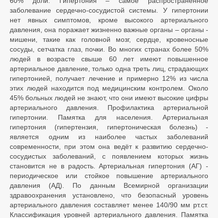
60% доли. Гипертония – самое распространенное
заболевание сердечно-сосудистой системы. У гипертонии
нет явных симптомов, кроме высокого артериального
давления, она поражает жизненно важные органы – органы -
мишени, такие как головной мозг, сердце, кровеносные
сосуды, сетчатка глаз, почки. Во многих странах более 50%
людей в возрасте свыше 60 лет имеют повышенное
артериальное давление, только одна треть лиц, страдающих
гипертонией, получает лечение и примерно 12% из числа
этих людей находится под медицинским контролем. Около
45% больных людей не знают, что они имеют высокие цифры
артериального давления. Профилактика артериальной
гипертонии. Памятка для населения. Артериальная
гипертония (гипертензия, гипертоническая болезнь) -
является одним из наиболее частых заболеваний
современности, при этом она ведёт к развитию сердечно-
сосудистых заболеваний, с появлением которых жизнь
становится не в радость. Артериальная гипертония (АГ) -
периодическое или стойкое повышение артериального
давления (АД). По данным Всемирной организации
здравоохранения установлено, что безопасный уровень
артериального давления составляет менее 140/90 мм рт.ст.
Классификация уровней артериального давления. Памятка