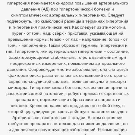
гипертония понимается синдром повышения артериального
давления (АД) при гипертонической болезни и
симптоматических артериальных гипертензиях. Следует
подчеркнуть, что смысловой разницы в терминах гипертония
и гипертензия практически нет. Как следует из этимологии,
hyper - от греч. над, сверх - приставка, указывающая на
превышение нормы; tensio - от лат. - напряжение; tonos - от
греч. - напряжение. Таким образом, термины гипертензия и
гип. Гипертония, или артериальная гипертензия – состояние,
характеризующееся стабильным, то есть выявленным при
неоднократных измерениях, повышением артериального
давления. Сопровождая многие заболевания, она считается
фактором риска развития опасных осложнений со стороны
сердечно-сосудистой системы, включая инсульт и инфаркт
миокарда. Гипертоническая болезнь, как основная причина
рассматриваемой патологии, требует приема лекарственных
препаратов, нормализации образа жизни пациента и
питания. Кровяное давление представляет собой силу, с
которой циркулирующая кровь действует на стенки сосудов.
Артериальная гипертензия Ⅲ стадии. В этом состоянии
требуются препараты не только для снижения давления, но
и для лечения сопутствующих заболеваний. Рекомендация