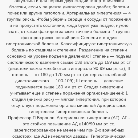
актуальна и для первых двух стадий гипертонической
болезни, если у пациента диагностирован диабет, болезни
почек или другие патологии. Артериальная гипертензия — 4
группы риска. Чтобы уберечь сердце и сосуды от поражения
и не пропустить состояние, когда будет уже поздно, нужно
знать, от каких факторов зависит течение болезни. 4 группы
факторов риска: низкий риск Степени и стадии
гипертонической болезни. Классифицируют гипертоническую
болезнь по стадиям и степеням. Разделение на степени
основано на уровне подъема давления: I степень — подъем
систолического давления свыше 139 вплоть до 159 мм рт. ст
(диастолическое колеблется в интервале 90-99 мм рт. ст); II
степень — от 160 до 170 мм рт. ст. (интервал колебаний
диастолического — 100-109); III степень — давление
поднимается выше 180 мм рт. ст. Стадия гипертонии
учитывает еще и степень поражения органов-мишеней: 1
стадия (низкий риск) — мягкая гипертония, при которой
отсутствует поражение органов-мишеней Артериальные
гипертензии Гипертоническая болезнь.
Профессор.П.Баранов. Артериальная гипертония (АГ). АГ -
это стойкое повышение АД ≥140/90 мм рт. ст.,
зарегистрированное не менее чем при 2-х врачебных
осмотрах, где АД измеряется дважды. Гипертоническая