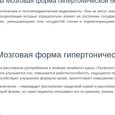
ы Мозговая форма гипертонической б
отические и гиполипидемические медикаменты. Они не могут оказ
онцентрация которых отрицательно влияет на состояние сосудов
ию, уменьшающими отек сосудистой стенки и нормализующими 
-Мозговая форма гипертоничес
и регулярном употреблении в течение лечебного курса «Тензитал»
оге улучшается сон, повышается работоспособность, ощущается п
особствуют улучшению формулы крови, препятствуют повышению е
ключение – перикардит (воспаление сердечной сумки) и расслоени
трой форме, но сами пациенты описывают его по-разному: резкая,