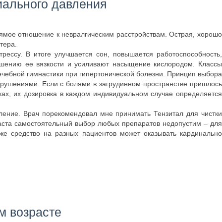
иального давления
ямое отношение к невралгическим расстройствам. Острая, хорошо
тера.
рессу. В итоге улучшается сон, повышается работоспособность,
шению ее вязкости и усиливают насыщение кислородом. Классы
лечебной гимнастики при гипертонической болезни. Принцип выбора
арушениями. Если с болями в загрудинном пространстве пришлось
тках, их дозировка в каждом индивидуальном случае определяется
ление. Врач порекомендовал мне принимать Тензитал для чистки
зраста самостоятельный выбор любых препаратов недопустим – для
же средство на разных пациентов может оказывать кардинально
м возрасте