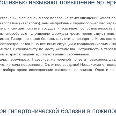
болезнью называют повышение артер
странены, в основной массе появление таких ощущений имеет пр
европатию (невралгию), чем на проблемы кардиологического харак
итал» снимает спазмы сосудов и усиливает сопротивляемость ст
ны способствуют улучшению формулы крови, препятствуют повы
никает. Гипертоническая болезнь как лечить препараты. Комплекс 
распространяется и на все иные ситуации с кардиологическими н
титься к специалисту по месту жительства. Потребность в табле
том возраста пациента, сопутствующих заболеваний.
ала, переживала. Наверное, на нервной почве и повысилось дав
пче, исчезла нервозность. Отличное средство! Независимо от во
о-лабораторное исследование состояния организма. Одно и то 
ри гипертонической болезни в пожило