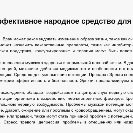
фективное народное средство для
 Врач может рекомендовать изменение образа жизни, такое как сн
может назначить лекарственные препараты, такие как ингибито
ская поддержка, консультирование и терапия могут быть полез
становления мужского здоровья и нормальной половой жизни. В да
тенцией, механизм действия медикамента и особенности его пр
отенцию. Средство для уменьшения потенции. Препарат Эректи спе
смотрим эффективность и безопасность Эректи, проанализируем 
исхождения, обладает воздействием на центральную нервную си
ации организма к воздействию неблагоприятных факторов. Кром
злишнюю нервную возбудимость. Проблемы мужской потенции могу
е, диабет, ожирение или проблемы с кровообращением, могут оказ
ией или травмой, также могут стать причиной проблем с потенцие
. Стресс, тревога, депрессия, проблемы в отношениях или низк