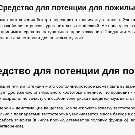
Средство для потенции для пожилы
рамотного лечения быстро переходит в хроническую стадию. Эрек
, воздействия стрессов, урогенитальных инфекций. Не последнее 
о принимать средство натурального происхождения. Предпочтител
едство для потенции для пожилых мужчин
едство для потенции для 
кция или импотенция – это состояние, которое может быть вызван
вует достижению оптимального кровотока в пенисе, что приводит 
 возрасте, но зачастую в особой зоне риска находятся мужчины от 
терон – действующие вещества, компенсируют нехватку тестостеро
льно с препаратами тестостерона увеличивается масса белков в ор
работа эпифиза (в числе прочих, отвечает за половую функцию), в
ветворение).