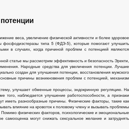
 потенции
ижение веса, увеличение физической активности и более здоровое
ры фосфодиэстеразы типа 5 (ФДЭ-5), которые помогают улучшить
ными в случаях, когда причиной проблем с потенцией являются
нной статье мы рассмотрим эффективность и безопасность Эректи,
именения. Народные средства для увеличения потенции. Лучшие
циально создан для улучшения потенции, восстановления мужского
основные причины возникновения проблем с потенцией, механизм
стему, улучшает обменные процессы, эндокринную регуляцию. На
е того, наблюдается улучшение работоспособности, а признаки
т иметь разнообразные причины. Физические факторы, такие как
ывать влияние на кровоток к половому члену и вызывать проблемы
й. Помимо физических факторов, психологические и эмоциональные
ое самооценка могут снижать сексуальное желание и затруднять