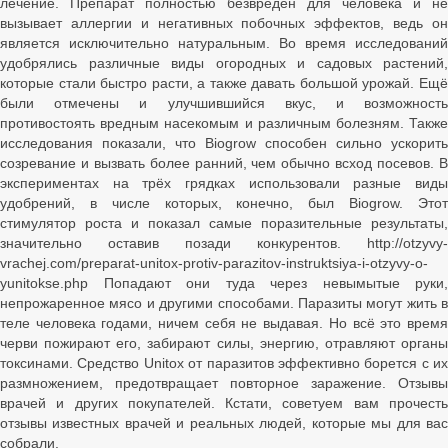
лечение. Препарат полностью безвреден для человека и не
вызывает аллергии и негативных побочных эффектов, ведь он
является исключительно натуральным. Во время исследований
удобрялись различные виды огородных и садовых растений,
которые стали быстро расти, а также давать большой урожай. Ещё
были отмечены и улучшившийся вкус, и возможность
противостоять вредным насекомым и различным болезням. Также
исследования показали, что Biogrow способен сильно ускорить
созревание и вызвать более ранний, чем обычно всход посевов. В
экспериментах на трёх грядках использовали разные виды
удобрений, в числе которых, конечно, был Biogrow. Этот
стимулятор роста и показал самые поразительные результаты,
значительно оставив позади конкурентов. http://otzyvy-
vrachej.com/preparat-unitox-protiv-parazitov-instruktsiya-i-otzyvy-o-
yunitokse.php Попадают они туда через невымытые руки,
непрожаренное мясо и другими способами. Паразиты могут жить в
теле человека годами, ничем себя не выдавая. Но всё это время
черви пожирают его, забирают силы, энергию, отравляют органы
токсинами. Средство Unitox от паразитов эффективно борется с их
размножением, предотвращает повторное заражение. Отзывы
врачей и других покупателей. Кстати, советуем вам прочесть
отзывы известных врачей и реальных людей, которые мы для вас
собрали.