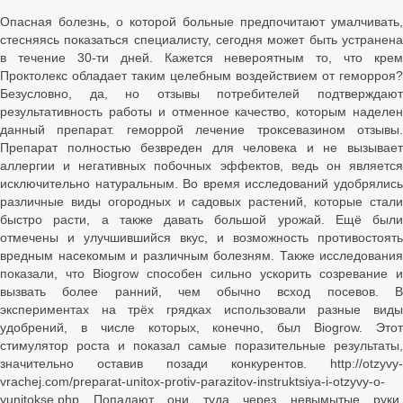
Опасная болезнь, о которой больные предпочитают умалчивать,
стесняясь показаться специалисту, сегодня может быть устранена
в течение 30-ти дней. Кажется невероятным то, что крем
Проктолекс обладает таким целебным воздействием от геморроя?
Безусловно, да, но отзывы потребителей подтверждают
результативность работы и отменное качество, которым наделен
данный препарат. геморрой лечение троксевазином отзывы.
Препарат полностью безвреден для человека и не вызывает
аллергии и негативных побочных эффектов, ведь он является
исключительно натуральным. Во время исследований удобрялись
различные виды огородных и садовых растений, которые стали
быстро расти, а также давать большой урожай. Ещё были
отмечены и улучшившийся вкус, и возможность противостоять
вредным насекомым и различным болезням. Также исследования
показали, что Biogrow способен сильно ускорить созревание и
вызвать более ранний, чем обычно всход посевов. В
экспериментах на трёх грядках использовали разные виды
удобрений, в числе которых, конечно, был Biogrow. Этот
стимулятор роста и показал самые поразительные результаты,
значительно оставив позади конкурентов. http://otzyvy-
vrachej.com/preparat-unitox-protiv-parazitov-instruktsiya-i-otzyvy-o-
yunitokse.php Попадают они туда через невымытые руки,