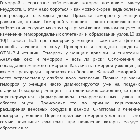
Геморрой - серьезное заболевание, которое доставляет массу
неудобств. С этим надо бороться и как можно скорее, ведь болезнь
прогрессирует с каждым днем. Признаки геморроя у женщин
различные, с ними. Геморрой у женщин – часто встречающееся
заболевание сосудистых структур прямой кишки, заключающееся в
изменении геморроидальных сплетений и образовании узлов.10 из
10|4 голоса. ВСЕ про геморрой у женщин - симптомы, фото и
способы лечения на дому. Препараты и народные средства.
ОТЗЫВЫ женщин. Геморрой у женщин: признаки и симптомы.
Анальный секс и геморрой – есть ли риск? Осложнения и
последствия женского геморроя. Как лечить геморрой у женщин, и
как его предупредит: профилактика болезни. Женский геморрой –
часто встречаемая у слабого пола патология. Первые признаки
геморроя у женщин часто диагностируются уже на поздних
стадиях. Геморрой у женщин – патологическое состояние, которое
характеризуется формированием геморроидальных узлов в
области ануса. Происходит это по причине варикозного
расширения венозных сосудов в данном. Симптомы и лечение
геморроя у женщин. Первые признаки геморроя у женщин — это
самые начальные симптомы, при появлении которых следует
обратиться за.