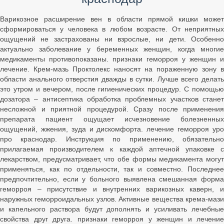
Варикозное расширение вен в области прямой кишки может
сформироваться у человека в любом возрасте. От неприятных
ощущений не застрахованы ни взрослые, ни дети. Особенно
актуально заболевание у беременных женщин, когда многие
медикаменты противопоказаны. признаки геморроя у женщин и
лечение. Крем-мазь Проктолекс наносят на пораженную зону в
области анального отверстия дважды в сутки. Лучше всего делать
это утром и вечером, после гигиенических процедур. С помощью
дозатора – антисептика обработка проблемных участков станет
несложной и приятной процедурой. Сразу после применения
препарата пациент ощущает исчезновение болезненных
ощущений, жжения, зуда и дискомфорта. лечение геморроя уро
про краснодар. Инструкция по применению, обязательно
прилагаемая производителем к каждой аптечной упаковке с
лекарством, предусматривает, что обе формы медикамента могут
применяться, как по отдельности, так и совместно. Последнее
предпочтительно, если у больного выявлена смешанная форма
геморроя – присутствие и внутренних варикозных каверн, и
наружных геморроидальных узлов. Активные вещества крема-мази
и капельного раствора будут дополнять и усиливать лечебные
свойства друг друга. признаки геморроя у женщин и лечение