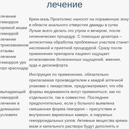
лечение
лечение
Крем-мазь Проктолекс наносят на пораженную зону
геморроя
в области анального отверстия дважды в сутки.
прямой кишки
Лучше всего делать это утром и вечером, после
геморрой
гигиенических процедур. С помощью дозатора –
лечение
антисептика обработка проблемных участков станет
троксевазином
несложной и приятной процедурой. Сразу после
отзывы
применения препарата пациент ощущает
лечение
исчезновение болезненных ощущений, жжения,
геморроя уро
зуда и дискомфорта.
про краснодар
Инструкция по применению, обязательно
прилагаемая производителем к каждой аптечной
упаковке с лекарством, предусматривает, что обе
выпадающий
формы медикамента могут применяться, как по
геморрой
отдельности, так и совместно. Последнее
лечение в
предпочтительно, если у больного выявлена
домашних
смешанная форма геморроя – присутствие и
условиях
внутренних варикозных каверн, и наружных
геморроидальных узлов. Активные вещества крема-
мази и капельного раствора будут дополнять и