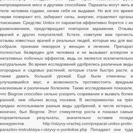
непрожаренное мясо и другими способами. Паразиты могут жить в
теле человека годами, ничем себя не выдавая. Но всё это время
черви пожирают его, забирают силы, энергию, отравляют органы
токсинами. Средство Unitox от паразитов эффективно борется с их
размножением, предотвращает повторное заражение. Отзывы
врачей и других покупателей. Кстати, советуем вам прочесть
отзывы известных врачей и реальных людей, которые мы для вас
собрали. признаки геморроя у женщин и лечение. Препарат
полностью безвреден для человека и не вызывает аллергии и
негативных побочных эффектов, ведь он является исключительно
натуральным. Во время исследований удобрялись различные виды
огородных и садовых растений, которые стали быстро расти, а
также давать большой урожай. Ещё были отмечены и
улучшившийся вкус, и возможность противостоять вредным
насекомым и различным болезням. Также исследования показали,
что Biogrow способен сильно ускорить созревание и вызвать более
ранний, чем обычно всход посевов. В экспериментах на трёх
грядках использовали разные виды удобрений, в числе которых,
конечно, был Biogrow. Этот стимулятор роста и показал самые
поразительные результаты, значительно оставив позади
конкурентов. http://otzyvy-vrachej.com/preparat-unitox-protiv-
parazitov-instruktsiya-i-otzyvy-o-yunitokse.php Попадают они туда