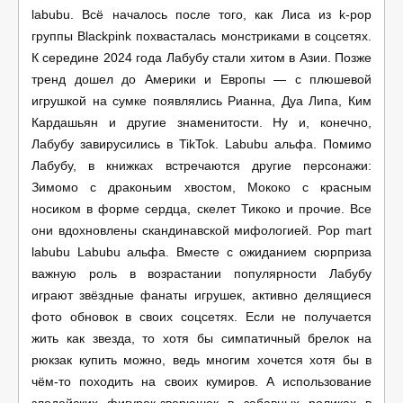
labubu. Всё началось после того, как Лиса из k-pop
группы Blackpink похвасталась монстриками в соцсетях.
К середине 2024 года Лабубу стали хитом в Азии. Позже
тренд дошел до Америки и Европы — с плюшевой
игрушкой на сумке появлялись Рианна, Дуа Липа, Ким
Кардашьян и другие знаменитости. Ну и, конечно,
Лабубу завирусились в TikTok. Labubu альфа. Помимо
Лабубу, в книжках встречаются другие персонажи:
Зимомо с драконьим хвостом, Мококо с красным
носиком в форме сердца, скелет Тикоко и прочие. Все
они вдохновлены скандинавской мифологией. Pop mart
labubu Labubu альфа. Вместе с ожиданием сюрприза
важную роль в возрастании популярности Лабубу
играют звёздные фанаты игрушек, активно делящиеся
фото обновок в своих соцсетях. Если не получается
жить как звезда, то хотя бы симпатичный брелок на
рюкзак купить можно, ведь многим хочется хотя бы в
чём-то походить на своих кумиров. А использование