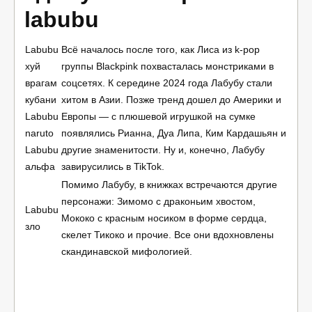
labubu
Labubu
Всё началось после того, как Лиса из k-pop
хуй
группы Blackpink похвасталась монстриками в
врагам
соцсетях. К середине 2024 года Лабубу стали
кубани
хитом в Азии. Позже тренд дошел до Америки и
Labubu
Европы — с плюшевой игрушкой на сумке
naruto
появлялись Рианна, Дуа Липа, Ким Кардашьян и
Labubu
другие знаменитости. Ну и, конечно, Лабубу
альфа
завирусились в TikTok.
Помимо Лабубу, в книжках встречаются другие
персонажи: Зимомо с драконьим хвостом,
Labubu
Мококо с красным носиком в форме сердца,
зло
скелет Тикоко и прочие. Все они вдохновлены
скандинавской мифологией.