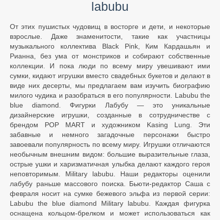
labubu
От этих пушистых чудовищ в восторге и дети, и некоторые
взрослые. Даже знаменитости, такие как участницы
музыкального коллектива Black Pink, Ким Кардашьян и
Рианна, без ума от монстриков и собирают собственные
коллекции. И пока люди по всему миру увешивают ими
сумки, кидают игрушки вместо свадебных букетов и делают в
виде них десерты, мы предлагаем вам изучить биографию
милого чудика и разобраться в его популярности. Labubu the
blue diamond. Фигурки Лабубу — это уникальные
дизайнерские игрушки, созданные в сотрудничестве с
брендом POP MART и художником Kasing Lung. Эти
забавные и немного загадочные персонажи быстро
завоевали популярность по всему миру. Игрушки отличаются
необычным внешним видом: большие выразительные глаза,
острые ушки и харизматичная улыбка делают каждого героя
неповторимым. Military labubu. Наши редакторы оценили
лабубу раньше массового поиска. Бьюти-редактор Саша с
февраля носит на сумке бежевого эльфа из первой серии:
Labubu the blue diamond Military labubu. Каждая фигурка
оснащена кольцом-брелком и может использоваться как