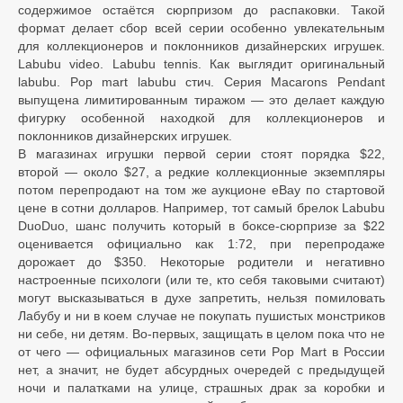
содержимое остаётся сюрпризом до распаковки. Такой
формат делает сбор всей серии особенно увлекательным
для коллекционеров и поклонников дизайнерских игрушек.
Labubu video. Labubu tennis. Как выглядит оригинальный
labubu. Pop mart labubu стич. Серия Macarons Pendant
выпущена лимитированным тиражом — это делает каждую
фигурку особенной находкой для коллекционеров и
поклонников дизайнерских игрушек.
В магазинах игрушки первой серии стоят порядка $22,
второй — около $27, а редкие коллекционные экземпляры
потом перепродают на том же аукционе eBay по стартовой
цене в сотни долларов. Например, тот самый брелок Labubu
DuoDuo, шанс получить который в боксе-сюрпризе за $22
оценивается официально как 1:72, при перепродаже
дорожает до $350. Некоторые родители и негативно
настроенные психологи (или те, кто себя таковыми считают)
могут высказываться в духе запретить, нельзя помиловать
Лабубу и ни в коем случае не покупать пушистых монстриков
ни себе, ни детям. Во-первых, защищать в целом пока что не
от чего — официальных магазинов сети Pop Mart в России
нет, а значит, не будет абсурдных очередей с предыдущей
ночи и палатками на улице, страшных драк за коробки и