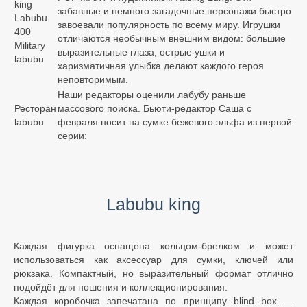
king
забавные и немного загадочные персонажи быстро
Labubu
завоевали популярность по всему миру. Игрушки
400
отличаются необычным внешним видом: большие
Military
выразительные глаза, острые ушки и
labubu
харизматичная улыбка делают каждого героя
неповторимым.
Наши редакторы оценили лабубу раньше
Ресторан
массового поиска. Бьюти-редактор Саша с
labubu
февраля носит на сумке бежевого эльфа из первой
серии:
Labubu king
Каждая фигурка оснащена кольцом-брелком и может
использоваться как аксессуар для сумки, ключей или
рюкзака. Компактный, но выразительный формат отлично
подойдёт для ношения и коллекционирования.
Каждая коробочка запечатана по принципу blind box —