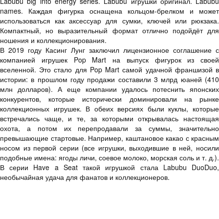
Labubu big into energy series. Labubu игрушки оригинал. Labubu
names. Каждая фигурка оснащена кольцом-брелком и может
использоваться как аксессуар для сумки, ключей или рюкзака.
Компактный, но выразительный формат отлично подойдёт для
ношения и коллекционирования.
В 2019 году Касинг Лунг заключил лицензионное соглашение с
компанией игрушек Pop Mart на выпуск фигурок из своей
вселенной. Это стало для Pop Mart самой удачной франшизой в
истории: в прошлом году продажи составили 3 млрд юаней (410
млн долларов). А еще компании удалось потеснить японских
конкурентов, которые исторически доминировали на рынке
коллекционных игрушек. В обеих версиях были куклы, которые
встречались чаще, и те, за которыми открывалась настоящая
охота, а потом их перепродавали за суммы, значительно
превышающие стартовые. Например, каштановое какао с красным
носом из первой серии (все игрушки, выходившие в ней, носили
подобные имена: ягоды личи, соевое молоко, морская соль и т. д.).
В серии Have a Seat такой игрушкой стала Labubu DuoDuo,
необычайная удача для фанатов и коллекционеров.