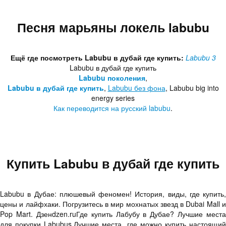
Песня марьяны локель labubu
Ещё где посмотреть Labubu в дубай где купить:
Labubu 3
Labubu в дубай где купить
Labubu поколения
,
Labubu в дубай где купить
,
Labubu без фона
, Labubu big into
energy series
Как переводится на русский labubu
.
Купить Labubu в дубай где купить
Labubu в Дубае: плюшевый феномен! История, виды, где купить,
цены и лайфхаки. Погрузитесь в мир мохнатых звезд в Dubai Mall и
Pop Mart. Дзенdzen.ruГде купить Лабубу в Дубае? Лучшие места
для покупки Labubus.Лучшие места, где можно купить настоящий