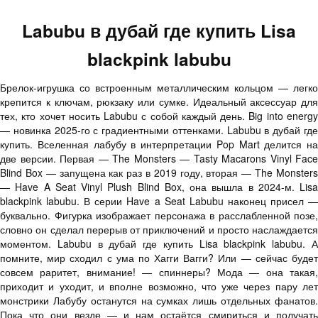
Labubu в дубай где купить Lisa
blackpink labubu
Брелок-игрушка со встроенным металлическим кольцом — легко
крепится к ключам, рюкзаку или сумке. Идеальный аксессуар для
тех, кто хочет носить Labubu с собой каждый день. Big into energy
— новинка 2025-го с градиентными оттенками. Labubu в дубай где
купить. Вселенная лабубу в интерпретации Pop Mart делится на
две версии. Первая — The Monsters — Tasty Macarons Vinyl Face
Blind Box — запущена как раз в 2019 году, вторая — The Monsters
— Have A Seat Vinyl Plush Blind Box, она вышла в 2024-м. Lisa
blackpink labubu. В серии Have a Seat Labubu наконец присел —
буквально. Фигурка изображает персонажа в расслабленной позе,
словно он сделал перерыв от приключений и просто наслаждается
моментом. Labubu в дубай где купить Lisa blackpink labubu. А
помните, мир сходил с ума по Хагги Вагги? Или — сейчас будет
совсем раритет, внимание! — спиннеры? Мода — она такая,
приходит и уходит, и вполне возможно, что уже через пару лет
монстрики Лабубу останутся на сумках лишь отдельных фанатов.
Пока что они везде — и нам остаётся смириться и получать