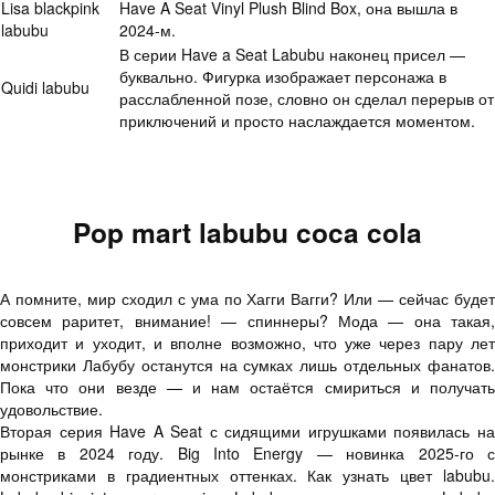
Lisa blackpink
Have A Seat Vinyl Plush Blind Box, она вышла в
labubu
2024-м.
В серии Have a Seat Labubu наконец присел —
буквально. Фигурка изображает персонажа в
Quidi labubu
расслабленной позе, словно он сделал перерыв от
приключений и просто наслаждается моментом.
Pop mart labubu coca cola
А помните, мир сходил с ума по Хагги Вагги? Или — сейчас будет
совсем раритет, внимание! — спиннеры? Мода — она такая,
приходит и уходит, и вполне возможно, что уже через пару лет
монстрики Лабубу останутся на сумках лишь отдельных фанатов.
Пока что они везде — и нам остаётся смириться и получать
удовольствие.
Вторая серия Have A Seat с сидящими игрушками появилась на
рынке в 2024 году. Big Into Energy — новинка 2025-го с
монстриками в градиентных оттенках. Как узнать цвет labubu.