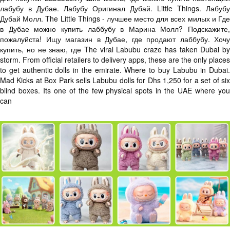
лабубу в Дубае. Лабубу Оригинал Дубай. Little Things. Лабубу
Дубай Молл. The Little Things - лучшее место для всех милых и Где
в Дубае можно купить лаббубу в Марина Молл? Подскажите,
пожалуйста! Ищу магазин в Дубае, где продают лаббубу. Хочу
купить, но не знаю, где The viral Labubu craze has taken Dubai by
storm. From official retailers to delivery apps, these are the only places
to get authentic dolls in the emirate. Where to buy Labubu in Dubai.
Mad Kicks at Box Park sells Labubu dolls for Dhs 1,250 for a set of six
blind boxes. Its one of the few physical spots in the UAE where you
can