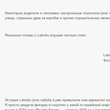
Некоторые родители и негативно настроенные психологи (или т
улице, страшных драк за коробки и прочих поразительных явле
Реальные отзывы о Labubu игрушки сколько стоит.
Lab
Фот
История Labubu (или лабубу в уже привычном нам варианте) нач
Я просто увидела фигурку в соцсетях у какой-то корейской инфл
рынке в 2024 году. Big Into Energy — новинка 2025-го с монстри