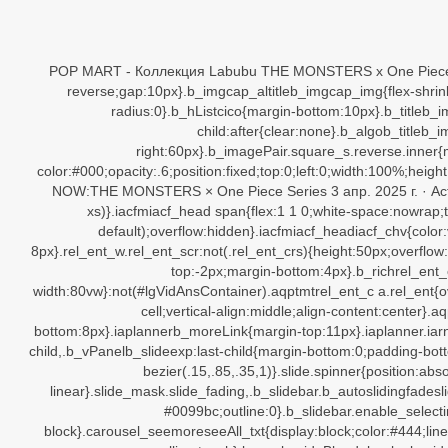
POP MART - Коллекция Labubu THE MONSTERS x One Piece Серия Слепая коробка, Подарки, украшения комнат, Набор (12 шт) – покупайте на OZON по выгодным b_imgcap_altitle p strong,.b_imgcap_altitleb_factrow strong{color:#767676}#b_resultsb_imgcap_altitle{line-height:22px}.b_imgcap_altitle:not(.b_imgcap_coll)b_imgcap_img{justify-content:flex-end;padding-bottom:0}.b_imgcap_altitle{display:flex;flex-direction:row-reverse;gap:10px}.b_imgcap_altitleb_imgcap_img{flex-shrink:0;display:flex;flex-direction:column;padding-bottom:10px;margin-top:2px}.b_imgcap_altitleb_imgcap_main{min-width:0;flex:1}.b_imgcap_altitleb_imgcap_imgdiv,.b_imgcap_altitleb_imgcap_img a{display:flex}.b_imgcap_altitleb_imgcap_img img{border-radius:6px}.b_hList img{display:block}.b_imagePairinner img{display:block;border-radius:6px}.b_algovtv2 img{border-radius:0}.b_hListcico{margin-bottom:10px}.b_titleb_imagePair.inner,.b_vListli.b_imagePair.inner,.b_hListb_imagePair.inner,.b_vPaneldiv.b_imagePair.inner,.b_gridListb_imagePair.inner,.b_captionb_imagePair.inner,.b_imagePair.inner.b_footnote,.b_poleContentb_imagePair.inner{padding-bottom:0}.b_imagePair.inner{padding-bottom:10px;float:left}.b_imagePair.reverse.inner{float:right}.b_imagePairb_imagePair:last-child:after{clear:none}.b_algob_titleb_imagePair{display:block}.b_imagePair.b_cTxtWithImg{vertical-align:middle;display:inline-block}.b_imagePair.b_cTxtWithImg.inner{float:none;padding-right:10px}.b_imagePair.square_s.inn