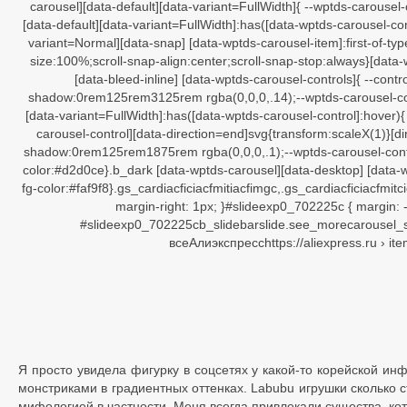
Я просто увидела фигурку в соцсетях у какой-то корейской инф
монстриками в градиентных оттенках. Labubu игрушки сколько с
мифологией в частности. Меня всегда привлекали существа, ко