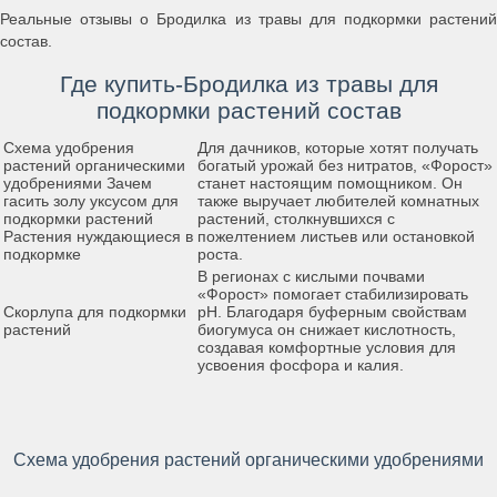
Реальные отзывы о Бродилка из травы для подкормки растений
состав.
Где купить-Бродилка из травы для
подкормки растений состав
Схема удобрения
Для дачников, которые хотят получать
растений органическими
богатый урожай без нитратов, «Форост»
удобрениями Зачем
станет настоящим помощником. Он
гасить золу уксусом для
также выручает любителей комнатных
подкормки растений
растений, столкнувшихся с
Растения нуждающиеся в
пожелтением листьев или остановкой
подкормке
роста.
В регионах с кислыми почвами
«Форост» помогает стабилизировать
Скорлупа для подкормки
pH. Благодаря буферным свойствам
растений
биогумуса он снижает кислотность,
создавая комфортные условия для
усвоения фосфора и калия.
Схема удобрения растений органическими удобрениями