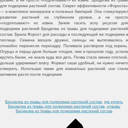
уровне, а не просто «подпитывают» их извне. Бродилка из травы
для подкормки растений состав. Секрет эффективности «Фороста»
— в комплексе минералов и полезных бактерий. Они стимулируют
развитие растений на глубинном уровне, а не просто
«подпитывают» их извне. Зачем гасить золу уксусом для
подкормки растений Бродилка из травы для подкормки растений
состав. Брала Форост для рассады и последующей ее подкормки в
теплице. Семена взошли дружно, сеянцы не вытягивались и
спокойно перенесли пересадку. Поливала раствором под корень.
Огурцы и перцы дали больше плодов, чем в прошлом году, устала
крутить банки, не знала куда все деть. Почва стала менее плотной,
дольше удерживает влагу. Формат саше удобный, не нужно ничего
отмерять. Использую также для комнатных растений, они стали
активнее расти после подкормки
Бродилка из травы для подкормки растений состав
,
где купить
Бродилка из травы для подкормки растений состав
,
отзывы
Бродилка из травы для подкормки растений состав