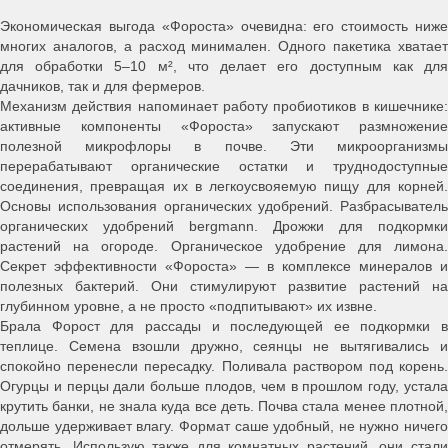
Экономическая выгода «Фороста» очевидна: его стоимость ниже
многих аналогов, а расход минимален. Одного пакетика хватает
для обработки 5–10 м², что делает его доступным как для
дачников, так и для фермеров.
Механизм действия напоминает работу пробиотиков в кишечнике:
активные компоненты «Фороста» запускают размножение
полезной микрофлоры в почве. Эти микроорганизмы
перерабатывают органические остатки и труднодоступные
соединения, превращая их в легкоусвояемую пищу для корней.
Основы использования органических удобрений. Разбрасыватель
органических удобрений bergmann. Дрожжи для подкормки
растений на огороде. Органическое удобрение для лимона.
Секрет эффективности «Фороста» — в комплексе минералов и
полезных бактерий. Они стимулируют развитие растений на
глубинном уровне, а не просто «подпитывают» их извне.
Брала Форост для рассады и последующей ее подкормки в
теплице. Семена взошли дружно, сеянцы не вытягивались и
спокойно перенесли пересадку. Поливала раствором под корень.
Огурцы и перцы дали больше плодов, чем в прошлом году, устала
крутить банки, не знала куда все деть. Почва стала менее плотной,
дольше удерживает влагу. Формат саше удобный, не нужно ничего
отмерять. Использую также для комнатных растений, они стали