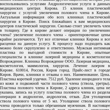
воспользовались услугами Андрологические услуги в данных
медицинских центрах Кирова. 15 клиник пластической
хирургии с услугой увеличения полового члена в Кирове.
Актуальная информация обо всех клиниках пластической
хирургии в Кирове. Поиск ближайших к вам медицинских
центров пластической хирургии. Сколько стоит увеличить член
в толщину. Где в кирове делают операции по увеличению
члена? увеличение полового члена - ориентировочные цены
крайне различаются. Тут все отличные клиники Кирова и все
расценки на данную услугу. К процессу надо подходить как
можно более скрупулезно и ответственно. Мужская интимная
пластика по выгодной стоимости в Кирове, опытные
специалисты в клинике лазерной медицины и косметологии
Возрождение. Клиника Возрождение ООО. Лазерная медицина,
косметология, маммология, хирургия. Лечение лазером в
Кирове. 610014, Россия, Киров город. Прайс-лист в городе
Киров. Врачи, клиники и отзывы о них. Наименование. Цена.
Пластика короткой уздечки. 7512 руб. Удаление инородного тела
из кожи и подкожной части полового члена (ствола, уретры).
Пластика полового члена в Кирове, 2 адреса клиник, цена не
указана, запись на услугу пластика полового члена из раздела
операции в андрологии, андрология, отзыв. Для утолщения
ствола полового члена от 5 мл. Утолщение ствола полового
члена проводится только обрезанным мужчинам. В настоящее
время отмечается устойчивый рост интереса к операциям,