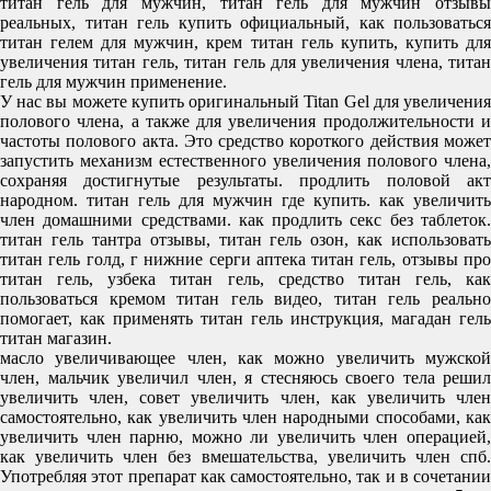
титан гель для мужчин, титан гель для мужчин отзывы
реальных, титан гель купить официальный, как пользоваться
титан гелем для мужчин, крем титан гель купить, купить для
увеличения титан гель, титан гель для увеличения члена, титан
гель для мужчин применение.
У нас вы можете купить оригинальный Titan Gel для увеличения
полового члена, а также для увеличения продолжительности и
частоты полового акта. Это средство короткого действия может
запустить механизм естественного увеличения полового члена,
сохраняя достигнутые результаты. продлить половой акт
народном. титан гель для мужчин где купить. как увеличить
член домашними средствами. как продлить секс без таблеток.
титан гель тантра отзывы, титан гель озон, как использовать
титан гель голд, г нижние серги аптека титан гель, отзывы про
титан гель, узбека титан гель, средство титан гель, как
пользоваться кремом титан гель видео, титан гель реально
помогает, как применять титан гель инструкция, магадан гель
титан магазин.
масло увеличивающее член, как можно увеличить мужской
член, мальчик увеличил член, я стесняюсь своего тела решил
увеличить член, совет увеличить член, как увеличить член
самостоятельно, как увеличить член народными способами, как
увеличить член парню, можно ли увеличить член операцией,
как увеличить член без вмешательства, увеличить член спб.
Употребляя этот препарат как самостоятельно, так и в сочетании