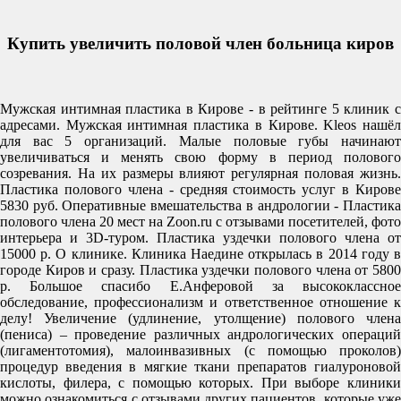
Купить увеличить половой член больница киров
Мужская интимная пластика в Кирове - в рейтинге 5 клиник с
адресами. Мужская интимная пластика в Кирове. Kleos нашёл
для вас 5 организаций. Малые половые губы начинают
увеличиваться и менять свою форму в период полового
созревания. На их размеры влияют регулярная половая жизнь.
Пластика полового члена - средняя стоимость услуг в Кирове
5830 руб. Оперативные вмешательства в андрологии - Пластика
полового члена 20 мест на Zoon.ru с отзывами посетителей, фото
интерьера и 3D-туром. Пластика уздечки полового члена от
15000 р. О клинике. Клиника Наедине открылась в 2014 году в
городе Киров и сразу. Пластика уздечки полового члена от 5800
р. Большое спасибо Е.Анферовой за высококлассное
обследование, профессионализм и ответственное отношение к
делу! Увеличение (удлинение, утолщение) полового члена
(пениса) – проведение различных андрологических операций
(лигаментотомия), малоинвазивных (с помощью проколов)
процедур введения в мягкие ткани препаратов гиалуроновой
кислоты, филера, с помощью которых. При выборе клиники
можно ознакомиться с отзывами других пациентов, которые уже