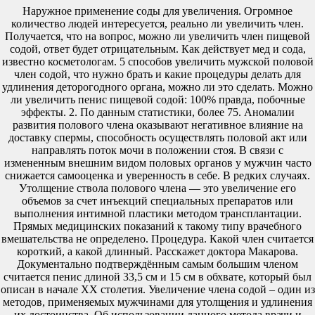
Наружное применение соды для увеличения. Огромное
количество людей интересуется, реально ли увеличить член.
Получается, что на вопрос, можно ли увеличить член пищевой
содой, ответ будет отрицательным. Как действует мед и сода,
известно косметологам. 5 способов увеличить мужской половой
член содой, что нужно брать и какие процедуры делать для
удлинения деторогодного органа, можно ли это сделать. Можно
ли увеличить пенис пищевой содой: 100% правда, побочные
эффекты. 2. По данным статистики, более 75. Аномалии
развития полового члена оказывают негативное влияние на
доставку спермы, способность осуществлять половой акт или
направлять поток мочи в положении стоя. В связи с
измененным внешним видом половых органов у мужчин часто
снижается самооценка и уверенность в себе. В редких случаях.
Утолщение ствола полового члена — это увеличение его
объемов за счет инъекций специальных препаратов или
выполнения интимной пластики методом трансплантации.
Прямых медицинских показаний к такому типу врачебного
вмешательства не определено. Процедура. Какой член считается
короткий, а какой длинный. Расскажет доктора Макарова.
Документально подтверждённым самым большим членом
считается пенис длиной 33,5 см и 15 см в обхвате, который был
описан в начале ΧΧ столетия. Увеличение члена содой – один из
методов, применяемых мужчинами для утолщения и удлинения
их достоинства. Об использовании данного метода врачи и