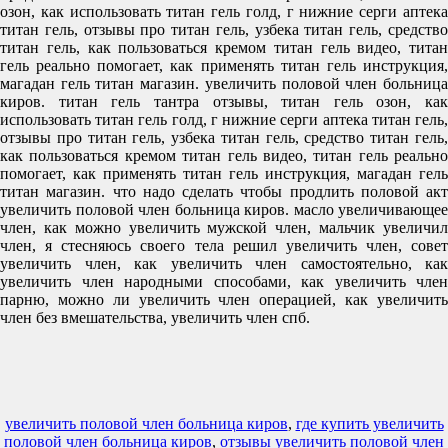
озон, как использовать титан гель голд, г нижние серги аптека
титан гель, отзывы про титан гель, узбека титан гель, средство
титан гель, как пользоваться кремом титан гель видео, титан
гель реально помогает, как применять титан гель инструкция,
магадан гель титан магазин. увеличить половой член больница
киров. титан гель тантра отзывы, титан гель озон, как
использовать титан гель голд, г нижние серги аптека титан гель,
отзывы про титан гель, узбека титан гель, средство титан гель,
как пользоваться кремом титан гель видео, титан гель реально
помогает, как применять титан гель инструкция, магадан гель
титан магазин. что надо сделать чтобы продлить половой акт
увеличить половой член больница киров. масло увеличивающее
член, как можно увеличить мужской член, мальчик увеличил
член, я стесняюсь своего тела решил увеличить член, совет
увеличить член, как увеличить член самостоятельно, как
увеличить член народными способами, как увеличить член
парню, можно ли увеличить член операцией, как увеличить
член без вмешательства, увеличить член спб.
увеличить половой член больница киров
,
где купить увеличить
половой член больница киров
,
отзывы увеличить половой член