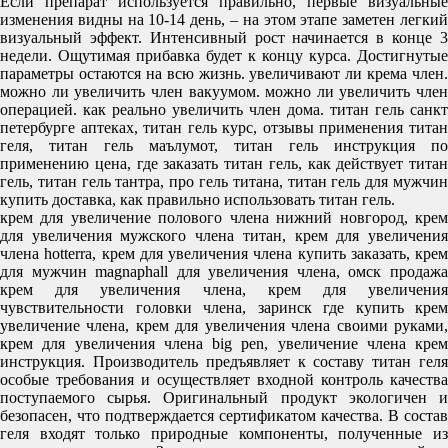
Если препарат используется правильно, первые визуальные
изменения видны на 10-14 день, – на этом этапе заметен легкий
визуальный эффект. Интенсивный рост начинается в конце 3
недели. Ощутимая прибавка будет к концу курса. Достигнутые
параметры остаются на всю жизнь. увеличивают ли крема член.
можно ли увеличить член вакуумом. можно ли увеличить член
операцией. как реально увеличить член дома. титан гель санкт
петербурге аптеках, титан гель курс, отзывы применения титан
геля, титан гель маълумот, титан гель инструкция по
применению цена, где заказать титан гель, как действует титан
гель, титан гель тантра, про гель титана, титан гель для мужчин
купить доставка, как правильно использовать титан гель.
крем для увеличение полового члена нижний новгород, крем
для увеличения мужского члена титан, крем для увеличения
члена hotterra, крем для увеличения члена купить заказать, крем
для мужчин magnaphall для увеличения члена, омск продажа
крем для увеличения члена, крем для увеличения
чувствительности головки члена, заринск где купить крем
увеличение члена, крем для увеличения члена своими руками,
крем для увеличения члена big pen, увеличение члена крем
инструкция. Производитель предъявляет к составу титан геля
особые требования и осуществляет входной контроль качества
поступаемого сырья. Оригинальный продукт экологичен и
безопасен, что подтверждается сертификатом качества. В состав
геля входят только природные компоненты, полученные из