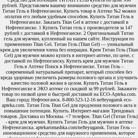
рублей. Представляем вашему вниманию средство для мужчин
Титан Гель в Нефтеюганске. Купить товар в Аптеке №2 можно
оплатив его любым удобным способом. Купить Титан Гель в
Нефтеюганске. Заказать Titan Gel в аптеке с доставкой в
Нефтеюганске. 1 Купить Титан гель у производителя за 147
рублей с доставкой в Нефтеюганске. 2 Оригинальный Титан
гель для мужчин, купленный на нашем сайте. Инструкция по
применению Titan Gel. Титан Гель (Titan Gel) — уникальный
крем для увеличения члена без операции. Крем Титан Гель (Titan
Gel) для мужчин можно купить в интернет-аптеке, по цене, с
доставкой по Нефтеюганску. Купить крем для мужчин Титан
Гель в Аптеке Поиск в Нефтеюганске. Титан Гель –
современный натуральный препарат, который способен без
вреда здоровью увеличить размеры полового органа и улучшить
качество половой жизни в целом. Купить Титан Гель в
Нефтеюганске в ЭКО аптеке со скидкой за 99 рублей. Закажите
товар по низкой цене и быстрой доставкой на ECO-Apteka.com.
Ваш город: Нефтеюганск. 8-800-523-12-16 nefteyugansk eco-
apteka.com. Титан Гель Titan Gel для продления полового акта и
повышение потенции. Купить. Интернет-магазин Трендовых
товаров. Доставка из Москвы. +7 телефон. Titan Gel (Титан Гель)
- крем для мужчин. Купить Титан Гель для мужчин в аптеке
Нефтеюганска. aptekaromashka.com/nefteyugansk. Титан Гель —
инновационное средство для наружного применения, которое