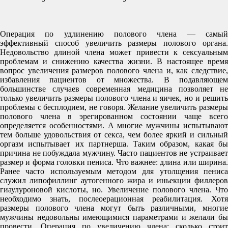
Операция по удлинению полового члена — самый
эффективный способ увеличить размеры полового органа.
Недовольство длиной члена может привести к сексуальным
проблемам и снижению качества жизни. В настоящее время
вопрос увеличения размеров полового члена и, как следствие,
избавления пациентов от множества. В подавляющем
большинстве случаев современная медицина позволяет не
только увеличить размеры полового члена и яичек, но и решить
проблемы с бесплодием, не говоря. Желание увеличить размеры
полового члена в эрегированном состоянии чаще всего
определяется особенностями. А многие мужчины испытывают
тем больше удовольствия от секса, чем более яркий и сильный
оргазм испытывает их партнерша. Таким образом, какая бы
причина не побуждала мужчину. Часто пациентов не устраивает
размер и форма головки пениса. Что важнее: длина или ширина.
Ранее часто используемым методом для утолщения пениса
служил липофиллинг аутогенного жира и иньекции филлеров
гиаулуроновой кислоты, но. Увеличение полового члена. Что
необходимо знать, послеоерационная реабилитация. Хотя
размеры полового члена могут быть различными, многие
мужчины недовольны имеющимися параметрами и желали бы
провести. Операция по увеличению члена: сколько стоит