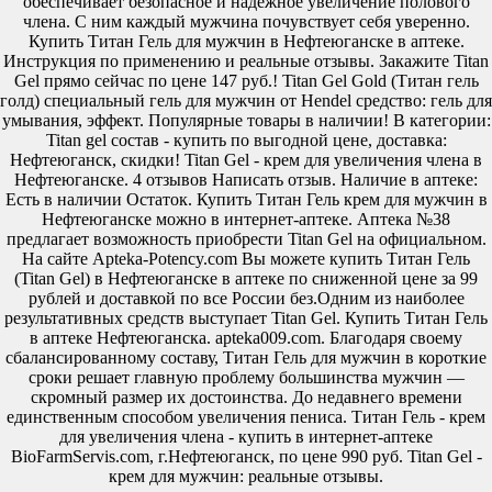
обеспечивает безопасное и надежное увеличение полового
члена. С ним каждый мужчина почувствует себя уверенно.
Купить Титан Гель для мужчин в Нефтеюганске в аптеке.
Инструкция по применению и реальные отзывы. Закажите Titan
Gel прямо сейчас по цене 147 руб.! Titan Gel Gold (Титан гель
голд) специальный гель для мужчин от Hendel средство: гель для
умывания, эффект. Популярные товары в наличии! В категории:
Titan gel состав - купить по выгодной цене, доставка:
Нефтеюганск, скидки! Titan Gel - крем для увеличения члена в
Нефтеюганске. 4 отзывов Написать отзыв. Наличие в аптеке:
Есть в наличии Остаток. Купить Титан Гель крем для мужчин в
Нефтеюганске можно в интернет-аптеке. Аптека №38
предлагает возможность приобрести Titan Gel на официальном.
На сайте Apteka-Potency.com Вы можете купить Титан Гель
(Titan Gel) в Нефтеюганске в аптеке по сниженной цене за 99
рублей и доставкой по все России без.Одним из наиболее
результативных средств выступает Titan Gel. Купить Титан Гель
в аптеке Нефтеюганска. apteka009.com. Благодаря своему
сбалансированному составу, Титан Гель для мужчин в короткие
сроки решает главную проблему большинства мужчин —
скромный размер их достоинства. До недавнего времени
единственным способом увеличения пениса. Титан Гель - крем
для увеличения члена - купить в интернет-аптеке
BioFarmServis.com, г.Нефтеюганск, по цене 990 руб. Titan Gel -
крем для мужчин: реальные отзывы.