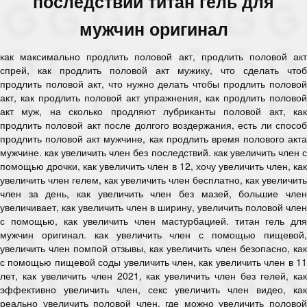
последствий титан гель для
мужчин оригинал
как максимально продлить половой акт, продлить половой акт
спрей, как продлить половой акт мужику, что сделать чтоб
продлить половой акт, что нужно делать чтобы продлить половой
акт, как продлить половой акт упражнения, как продлить половой
акт муж, на сколько продляют лубриканты половой акт, как
продлить половой акт после долгого воздержания, есть ли способ
продлить половой акт мужчине, как продлить время полового акта
мужчине. как увеличить член без последствий. как увеличить член с
помощью дрочки, как увеличить член в 12, хочу увеличить член, как
увеличить член гелем, как увеличить член бесплатно, как увеличить
член за день, как увеличить член без мазей, большие член
увеличивает, как увеличить член в ширину, увеличить половой член
с помощью, как увеличить член мастурбацией. титан гель для
мужчин оригинал. как увеличить член с помощью пищевой,
увеличить член помпой отзывы, как увеличить член безопасно, как
с помощью пищевой соды увеличить член, как увеличить член в 11
лет, как увеличить член 2021, как увеличить член без гелей, как
эффективно увеличить член, секс увеличить член видео, как
реально увеличить половой член, где можно увеличить половой