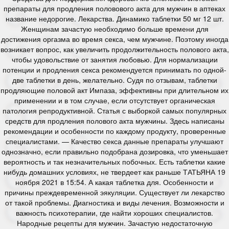
препараты для продления половового акта для мужчин в аптеках
название недорогие. Лекарства. Динамико таблетки 50 мг 12 шт.
Женщинам зачастую необходимо больше времени для
достижения оргазма во время секса, чем мужчине. Поэтому иногда
возникает вопрос, как увеличить продолжительность полового акта,
чтобы удовольствие от занятия любовью. Для нормализации
потенции и продления секса рекомендуется принимать по одной-
две таблетки в день, желательно. Судя по отзывам, таблетки
продляющие половой акт Импаза, эффективны при длительном их
применении и в том случае, если отсутствует органическая
патология репродуктивной. Статья с выборкой самых популярных
средств для продления полового акта мужчины. Здесь написаны
рекомендации и особенности по каждому продукту, проверенные
специалистами. — Качество секса данные препараты улучшают
однозначно, если правильно подобрана дозировка, что уменьшает
вероятность и так незначительных побочных. Есть таблетки какие
нибудь домашних условиях, не твердеет как раньше ТАТЬЯНА 19
ноября 2021 в 15:54. А какая таблетка для. Особенности и
причины преждевременной эякуляции. Существует ли лекарство
от такой проблемы. Диагностика и виды лечения. Возможности и
важность психотерапии, где найти хороших специалистов.
Народные рецепты для мужчин. Зачастую недостаточную