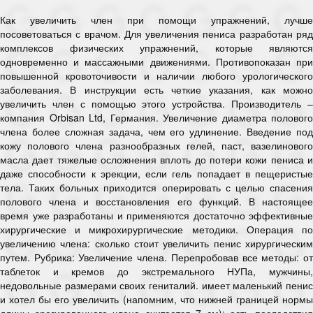
Как увеличить член при помощи упражнений, лучше
посоветоваться с врачом. Для увеличения пениса разработан ряд
комплексов физических упражнений, которые являются
одновременно и массажными движениями. Противопоказан при
повышенной кровоточивости и наличии любого урологического
заболевания. В инструкции есть четкие указания, как можно
увеличить член с помощью этого устройства. Производитель –
компания Orbisan Ltd, Германия. Увеличение диаметра полового
члена более сложная задача, чем его удлинение. Введение под
кожу полового члена разнообразных гелей, паст, вазелинового
масла дает тяжелые осложнения вплоть до потери кожи пениса и
даже способности к эрекции, если гель попадает в пещеристые
тела. Таких больных приходится оперировать с целью спасения
полового члена и восстановления его функций. В настоящее
время уже разработаны и применяются достаточно эффективные
хирургические и микрохирургические методики. Операция по
увеличению члена: сколько стоит увеличить пенис хирургическим
путем. Рубрика: Увеличение члена. Перепробовав все методы: от
таблеток и кремов до экстремального НУПа, мужчины,
недовольные размерами своих гениталий. имеет маленький пенис
и хотел бы его увеличить (напомним, что нижней границей нормы
длины эрегированного члена считается 7 см); есть последствия