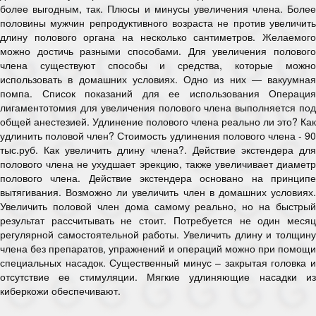
более выгодным, так. Плюсы и минусы увеличения члена. Более
половины мужчин репродуктивного возраста не против увеличить
длину полового органа на несколько сантиметров. Желаемого
можно достичь разными способами. Для увеличения полового
члена существуют способы и средства, которые можно
использовать в домашних условиях. Одно из них — вакуумная
помпа. Список показаний для ее использования Операция
лигаментотомия для увеличения полового члена выполняется под
общей анестезией. Удлинение полового члена реально ли это? Как
удлинить половой член? Стоимость удлинения полового члена - 90
тыс.руб. Как увеличить длину члена?. Действие экстендера для
полового члена не ухудшает эрекцию, также увеличивает диаметр
полового члена. Действие экстендера основано на принципе
вытягивания. Возможно ли увеличить член в домашних условиях.
Увеличить половой член дома самому реально, но на быстрый
результат рассчитывать не стоит. Потребуется не один месяц
регулярной самостоятельной работы. Увеличить длину и толщину
члена без препаратов, упражнений и операций можно при помощи
специальных насадок. Существенный минус – закрытая головка и
отсутствие ее стимуляции. Мягкие удлиняющие насадки из
киберкожи обеспечивают.