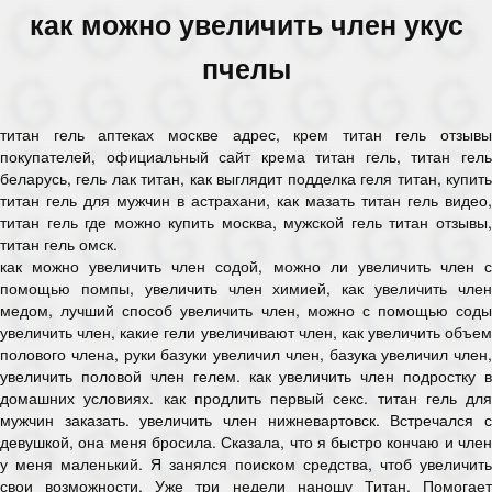
как можно увеличить член укус
пчелы
титан гель аптеках москве адрес, крем титан гель отзывы
покупателей, официальный сайт крема титан гель, титан гель
беларусь, гель лак титан, как выглядит подделка геля титан, купить
титан гель для мужчин в астрахани, как мазать титан гель видео,
титан гель где можно купить москва, мужской гель титан отзывы,
титан гель омск.
как можно увеличить член содой, можно ли увеличить член с
помощью помпы, увеличить член химией, как увеличить член
медом, лучший способ увеличить член, можно с помощью соды
увеличить член, какие гели увеличивают член, как увеличить объем
полового члена, руки базуки увеличил член, базука увеличил член,
увеличить половой член гелем. как увеличить член подростку в
домашних условиях. как продлить первый секс. титан гель для
мужчин заказать. увеличить член нижневартовск. Встречался с
девушкой, она меня бросила. Сказала, что я быстро кончаю и член
у меня маленький. Я занялся поиском средства, чтоб увеличить
свои возможности. Уже три недели наношу Титан. Помогает