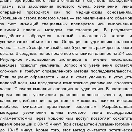
травмы или заболевания полового члена. Увеличение члена
операцией проводится как по медицинским основаниям.
Утолщение ствола полового члена — это увеличение его объемов
за счет инъекций специальных препаратов или выполнения
интимной пластики методом трансплантации. В результате
воздействия образуется плотный коллагеновый каркас и
увеличивается объем ствола. Операция по удлинению полового
члена — самый эффективный способ увеличить размеры полового
органа. В среднем, пенис после нее становится длиннее на 2-4 см.
Регулярное использование экстендера в течение нескольких
месяцев позволит увеличить. Вопрос его увеличения остаётся
сложным и требует определённого метода последовательности.
Если пациент обращается к нам и хочет удлинить и утолщить
половой член, мы предлагаем комплексное увеличение полового
члена. Сначала выполнит операцию по удлинению. В настоящее
время вопрос увеличения размеров полового члена и, как
следствие, избавления пациентов от множества психологических
проблем, считается практически решенным. Разработанная
методика увеличения длины полового члена посредством
лигаментотомии через мошоночный доступ позволяет сократить
время операции с 30-45 минут (при стандартной лигаментотомии)
до 10-15 минут. Кроме того, этот метод считается эстетически