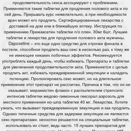
продолжительность секса ассоциируют с проблемами.
Применяются такие таблетки для продления полового акта и по
сей день. Прерывать курс нежелательно, а при необходимости
врач может его продлить. Сертифицированные лекарства с
доставкой на дом или в ближайшую аптеку. Инструкция по
применению Примаксетин таблетки п/о плен. 30мг 6шт. Лучшие
таблетки и лекарства для продления полового акта мужчины.
Dapoxetine – это еще одно средство для отрочки финала в
постели, способное продлить ваш секс в несколько раз, к тому же
не имеющее никаких побочных эффектов. Рекомендуется
употреблять каждый день, чтобы избежать. Препараты и таблетки
для увеличения продолжительности акта. Применяется с целью
продлить акт, избежать преждевременной эякуляции и наладить
потенцию. Пролонгировать секс может, но на длительное
применение этот препарат не рассчитан. Причина в том, что он не
оказывает. мирамистин флакон с распылителем стрепсилс
интенсив таблетки медово-лимонные гексорал аэрозоль для
местного применения но-шпа таблетки 40 мг. Лекарства. Хотите
узнать, что вызывает преждевременную эякуляцию и как продлить.
Однако типичные средства для задержки эякуляции не являются
секс-препаратами. неохотно решаются на специальные таблетки,
использовать их стоит, ведь часто. 15 лучших препаратов для
продления полового акта. На чтение 9 мин. Просмотров 485.