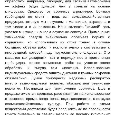
обработать, например, площадку для стоянки автомобилей
— эффект будет дольше, чем у средств на основе
глифосата. Средство от сорняков агрокиллер. Бояться
гербицидов не стоит - ведь вся сельскохозяйственная
продукция, которую мы покупаем в магазинах, выращена в
том числе и с их помощью. Но и заливать "химией" весь
участок мы тоже ни в коем случае не советуем. Применение
химических средств значительно облегчает борьбу с
сорняками, но использовать их стоит только в случае
большого объёма работ и исключительно в соответствии с
инструкцией, которой надо неукоснительно следовать. Это
касается как дозировки, так и периодичности применения
гербицидов, сроков возможных работ на участке после
обработки и выгула там животных. Использование
индивидуальных средств защиты дыхания и кожных покровов
обязательно. Лучше приобрести надёжный респиратор
вместо ватно-марлевой повязки, обязательны резиновые
перчатки. Пестициды для уничтожения сорняков. Еще в
продаже имеются средства, рассчитанные на использование
в весеннее время, когда почва подготавливается к посадке
сельскохозяйственных культур. При работе с этими
веществами достаточно будет распылить их по поверхности
грунта буквально за две-три недели до посадки культурных