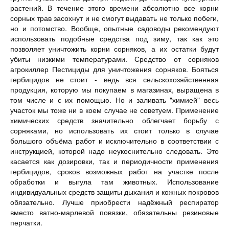
растений. В течение этого времени абсолютно все корни
сорных трав засохнут и не смогут выдавать не только побеги,
но и потомство. Вообще, опытные садоводы рекомендуют
использовать подобные средства под зиму, так как это
позволяет уничтожить корни сорняков, а их остатки будут
убиты низкими температурами. Средство от сорняков
агрокиллер Пестициды для уничтожения сорняков. Бояться
гербицидов не стоит - ведь вся сельскохозяйственная
продукция, которую мы покупаем в магазинах, выращена в
том числе и с их помощью. Но и заливать "химией" весь
участок мы тоже ни в коем случае не советуем. Применение
химических средств значительно облегчает борьбу с
сорняками, но использовать их стоит только в случае
большого объёма работ и исключительно в соответствии с
инструкцией, которой надо неукоснительно следовать. Это
касается как дозировки, так и периодичности применения
гербицидов, сроков возможных работ на участке после
обработки и выгула там животных. Использование
индивидуальных средств защиты дыхания и кожных покровов
обязательно. Лучше приобрести надёжный респиратор
вместо ватно-марлевой повязки, обязательны резиновые
перчатки.