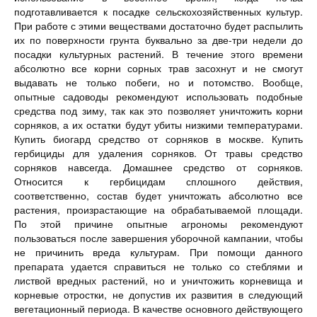
подготавливается к посадке сельскохозяйственных культур.
При работе с этими веществами достаточно будет распылить
их по поверхности грунта буквально за две-три недели до
посадки культурных растений. В течение этого времени
абсолютно все корни сорных трав засохнут и не смогут
выдавать не только побеги, но и потомство. Вообще,
опытные садоводы рекомендуют использовать подобные
средства под зиму, так как это позволяет уничтожить корни
сорняков, а их остатки будут убиты низкими температурами.
Купить биогард средство от сорняков в москве. Купить
гербициды для удаления сорняков. От травы средство
сорняков навсегда. Домашнее средство от сорняков.
Относится к гербицидам сплошного действия,
соответственно, состав будет уничтожать абсолютно все
растения, произрастающие на обрабатываемой площади.
По этой причине опытные агрономы рекомендуют
пользоваться после завершения уборочной кампании, чтобы
не причинить вреда культурам. При помощи данного
препарата удается справиться не только со стеблями и
листвой вредных растений, но и уничтожить корневища и
корневые отростки, не допустив их развития в следующий
вегетационный периода. В качестве основного действующего