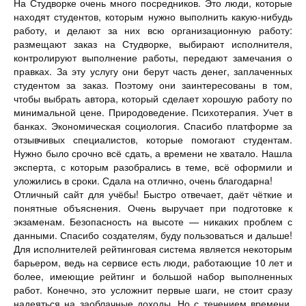
На Студворке очень много посредников. Это люди, которые
находят студентов, которым нужно выполнить какую-нибудь
работу, и делают за них всю организационную работу:
размещают заказ на Студворке, выбирают исполнителя,
контролируют выполнение работы, передают замечания о
правках. За эту услугу они берут часть денег, заплаченных
студентом за заказ. Поэтому они заинтересованы в том,
чтобы выбрать автора, который сделает хорошую работу по
минимальной цене. Природоведение. Психотерапия. Учет в
банках. Экономическая социология. Спасибо платформе за
отзывчивых специалистов, которые помогают студентам.
Нужно было срочно всё сдать, а времени не хватало. Нашла
эксперта, с которым разобрались в теме, всё оформили и
уложились в сроки. Сдала на отлично, очень благодарна!
Отличный сайт для учёбы! Быстро отвечает, даёт чёткие и
понятные объяснения. Очень выручает при подготовке к
экзаменам. Безопасность на высоте — никаких проблем с
данными. Спасибо создателям, буду пользоваться и дальше!
Для исполнителей рейтинговая система является некоторым
барьером, ведь на сервисе есть люди, работающие 10 лет и
более, имеющие рейтинг и большой набор выполненных
работ. Конечно, это усложнит первые шаги, не стоит сразу
надеяться на заоблачные доходы. Но с течением времени,