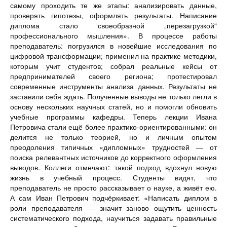
самому проходить те же этапы: анализировать данные,
проверять гипотезы, оформлять результаты. Написание
диплома стало своеобразной „перезагрузкой“
профессионального мышления». В процессе работы
преподаватель: погрузился в новейшие исследования по
цифровой трансформации; применил на практике методики,
которым учит студентов; собрал реальные кейсы от
предпринимателей своего региона; протестировал
современные инструменты анализа данных. Результаты не
заставили себя ждать. Полученные выводы не только легли в
основу нескольких научных статей, но и помогли обновить
учебные программы кафедры. Теперь лекции Ивана
Петровича стали ещё более практико‑ориентированными: он
делится не только теорией, но и личным опытом
преодоления типичных «дипломных» трудностей — от
поиска релевантных источников до корректного оформления
выводов. Коллеги отмечают: такой подход вдохнул новую
жизнь в учебный процесс. Студенты видят, что
преподаватель не просто рассказывает о науке, а живёт ею.
А сам Иван Петрович подчёркивает: «Написать диплом в
роли преподавателя — значит заново ощутить ценность
систематического подхода, научиться задавать правильные