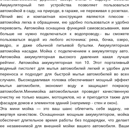
Аккумуляторный тип устройства позволяет пользоваться
автомойкой в саду, на природе, в гараже, не переживая о розетках.
Лёгкий вес и компактная конструкция являются плюсом -
автомойка легка в обращении, ею удобно пользоваться и удобно
перевозить. Автомойка оснащена функцией самовсасывания, вам
больше не нужно подключаться к водопроводу.- вы сможете
пользоваться водой из любого источника: река, бочка, озеро,
ведро, и даже обычной питьевой бутылки. Аккумуляторная
автомойка насадки. Мойка с подключением к аккумулятору авто.
Автомойка аккумуляторная высокого давления какая лучше
рейтинг. Автомойка аккумуляторная топ 10. Этот портативный
водяный пистолет для мытья автомобилей легкий и удобен для
переноса и подходит для быстрой мытьи автомобилей во всех
случаях. Высокодавливая головка обеспечивает мощный эффект
мытья автомобиля, экономит воду и защищает покраску
автомобиля.Минимойка автомобильная проведет качественную
очистку не только машин, мотоциклов, но и пригодится также для
фасадов домов и элементов зданий (например - стен и окон).
Эта мини мойка — это ваш шанс облегчить себе задачу, не
жертвуя качеством. Оснащенная мощным аккумулятором, мойка
обеспечит длительное время работы без подзарядки, что делает
ее незаменимой для внешней мойки вашего автомобиля. Ваши