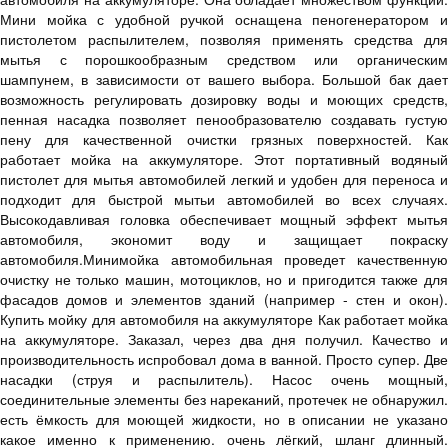
Мини мойка с удобной ручкой оснащена пеногенератором и
пистолетом распылителем, позволяя применять средства для
мытья с порошкообразным средством или органическим
шампунем, в зависимости от вашего выбора. Большой бак дает
возможность регулировать дозировку воды и моющих средств,
пенная насадка позволяет пенообразователю создавать густую
пену для качественной очистки грязных поверхностей. Как
работает мойка на аккумуляторе. Этот портативный водяный
пистолет для мытья автомобилей легкий и удобен для переноса и
подходит для быстрой мытьи автомобилей во всех случаях.
Высокодавливая головка обеспечивает мощный эффект мытья
автомобиля, экономит воду и защищает покраску
автомобиля.Минимойка автомобильная проведет качественную
очистку не только машин, мотоциклов, но и пригодится также для
фасадов домов и элементов зданий (например - стен и окон).
Купить мойку для автомобиля на аккумуляторе Как работает мойка
на аккумуляторе. Заказал, через два дня получил. Качество и
производительность испробовал дома в ванной. Просто супер. Две
насадки (струя и распылитель). Насос очень мощный,
соединительные элементы без нареканий, протечек не обнаружил.
есть ёмкость для моющей жидкости, но в описании не указано
какое именно к применению. очень лёгкий, шланг длинный.