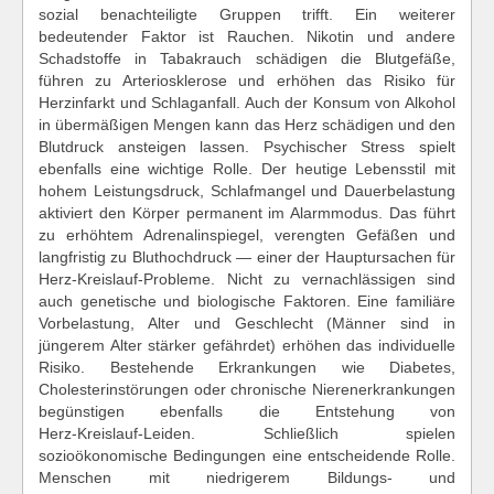
sozial benachteiligte Gruppen trifft. Ein weiterer
bedeutender Faktor ist Rauchen. Nikotin und andere
Schadstoffe in Tabakrauch schädigen die Blutgefäße,
führen zu Arteriosklerose und erhöhen das Risiko für
Herzinfarkt und Schlaganfall. Auch der Konsum von Alkohol
in übermäßigen Mengen kann das Herz schädigen und den
Blutdruck ansteigen lassen. Psychischer Stress spielt
ebenfalls eine wichtige Rolle. Der heutige Lebensstil mit
hohem Leistungsdruck, Schlafmangel und Dauerbelastung
aktiviert den Körper permanent im Alarmmodus. Das führt
zu erhöhtem Adrenalinspiegel, verengten Gefäßen und
langfristig zu Bluthochdruck — einer der Hauptursachen für
Herz‑Kreislauf‑Probleme. Nicht zu vernachlässigen sind
auch genetische und biologische Faktoren. Eine familiäre
Vorbelastung, Alter und Geschlecht (Männer sind in
jüngerem Alter stärker gefährdet) erhöhen das individuelle
Risiko. Bestehende Erkrankungen wie Diabetes,
Cholesterinstörungen oder chronische Nierenerkrankungen
begünstigen ebenfalls die Entstehung von
Herz‑Kreislauf‑Leiden. Schließlich spielen
sozioökonomische Bedingungen eine entscheidende Rolle.
Menschen mit niedrigerem Bildungs‑ und