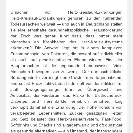
Ursachen von Herz‑Kreislauf‑Erkrankungen
Herz‑Kreislauf‑Erkrankungen gehören zu den führenden
Todesursachen weltweit — und auch in Deutschland stellen
sie eine ernsthafte gesundheitspolitische Herausforderung
dar. Doch was genau führt dazu, dass immer mehr
Menschen an Krankheiten des Herz‑Kreislaufsystems
erkranken? Die Antwort liegt oft in einem komplexen
Zusammenspiel von Faktoren, die sowohl auf individueller
als auch auf gesellschaftlicher Ebene wirken. Eine der
Hauptursachen ist die ungesunde Lebensweise. Viele
Menschen bewegen sich zu wenig: Der durchschnittliche
Büroangestellte verbringt den Großteil des Tages sitzend,
und selbst Freizeitaktivitäten finden oft vor dem Bildschirm
statt. Bewegungsmangel führt zu Übergewicht und
Adipositas, die wiederum das Risiko für Bluthochdruck,
Diabetes und Herzinfarkte erheblich erhöhen. Eng
verknüpft damit ist die Ernährung. Der hohe Konsum von
verarbeiteten Lebensmitteln, Zucker, gesättigten Fetten
und Salz belastet das Herz‑Kreislaufsystem. Fast‑Food,
Softdrinks und Snacks sind allgegenwärtig und oft günstiger
als gesunde Alternativen — ein Umstand, der insbesondere