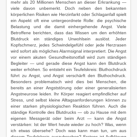
mehr als 20 Millionen Menschen an dieser Erkrankung —
viele davon unbemerkt. Doch neben den bekannten
körperlichen Risiken wie Herzinfarkt oder Schlaganfall spielt
ein Aspekt oft eine untergeordnete Rolle: die psychische
Belastung und die damit einhergehende Angst. Viele
Betroffene berichten, dass das Wissen um den erhöhten
Blutdruck ein ständiges Unwohlsein auslöst. Jeder
Kopfschmerz, jedes Schwindelgefühl oder jede Herzrasen
wird sofort als mögliches Alarmsignal interpretiert. Die Angst
vor einem akuten Gesundheitsnotfall wird zum ständigen
Begleiter — und gerade diese Angst kann den Blutdruck
weiter erhöhen. So entsteht ein Teufelskreis: Bluthochdruck
führt zu Angst, und Angst verschärft den Bluthochdruck.
Besonders problematisch wird dies bei Menschen, die
bereits an einer Angststörung oder einer generalisierten
Angstneurose leiden. Ihr Körper reagiert empfindlicher auf
Stress, und selbst kleine Alltagsanforderungen können zu
einer starken physiologischen Reaktion führen. Auch die
ständige Kontrolle des Blutdrucks — ob zu Hause mit dem
eigenen Messgerät oder beim Arzt — kann die Angst
verstärken: Ist der Wert heute wieder zu hoch? Was, wenn
ich etwas übersehe? Doch was kann man tun, um aus
diesem Teufelskreis auszubrechen? Erstens ist Aufklärung