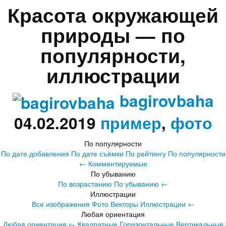
Красота окружающей
природы — по
популярности,
иллюстрации
bagirovbaha
04.02.2019
пример
,
фото
По популярности
По дате добавления
По дате съёмки
По рейтингу
По популярности
←
Комментируемые
По убыванию
По возрастанию
По убыванию
←
Иллюстрации
Все изображения
Фото
Векторы
Иллюстрации
←
Любая ориентация
Любая ориентация
←
Квадратные
Горизонтальные
Вертикальные