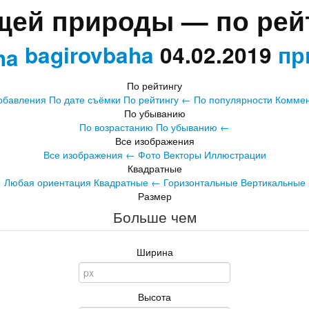
щей природы — по рейт
bagirovbaha
04.02.2019
пр
По рейтингу
добавления
По дате съёмки
По рейтингу
←
По популярности
Комме
По убыванию
По возрастанию
По убыванию
←
Все изображения
Все изображения
←
Фото
Векторы
Иллюстрации
Квадратные
Любая ориентация
Квадратные
←
Горизонтальные
Вертикальные
Размер
Больше чем
Ширина
Высота