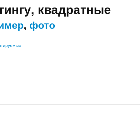
ингу, квадратные
имер
,
фото
нтируемые