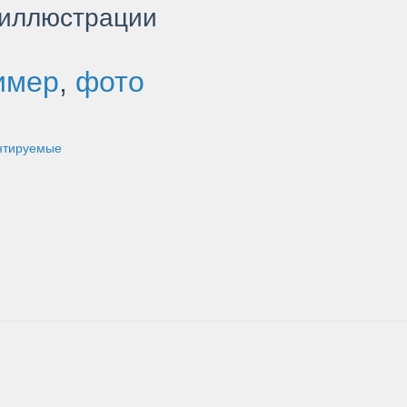
 иллюстрации
имер
,
фото
нтируемые