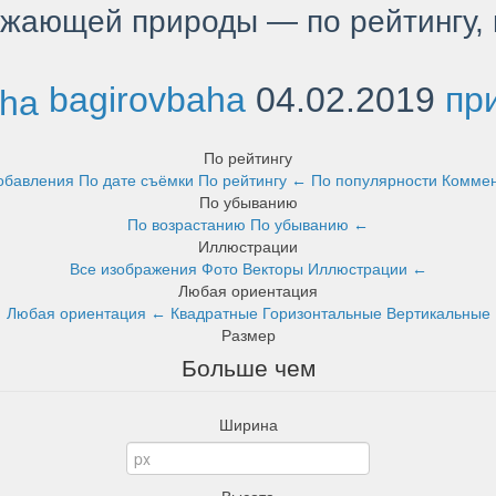
ужающей природы — по рейтингу,
bagirovbaha
04.02.2019
пр
По рейтингу
добавления
По дате съёмки
По рейтингу
←
По популярности
Комме
По убыванию
По возрастанию
По убыванию
←
Иллюстрации
Все изображения
Фото
Векторы
Иллюстрации
←
Любая ориентация
Любая ориентация
←
Квадратные
Горизонтальные
Вертикальные
Размер
Больше чем
Ширина